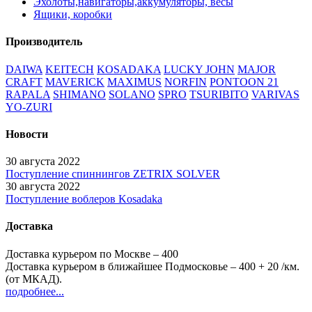
Эхолоты,навигаторы,аккумуляторы, весы
Ящики, коробки
Производитель
DAIWA
KEITECH
KOSADAKA
LUCKY JOHN
MAJOR
CRAFT
MAVERICK
MAXIMUS
NORFIN
PONTOON 21
RAPALA
SHIMANO
SOLANO
SPRO
TSURIBITO
VARIVAS
YO-ZURI
Новости
30 августа 2022
Поступление спиннингов ZETRIX SOLVER
30 августа 2022
Поступление воблеров Kosadaka
Доставка
Доставка курьером по Москве – 400
Доставка курьером в ближайшее Подмосковье – 400
+ 20
/км.
(от МКАД).
подробнее...