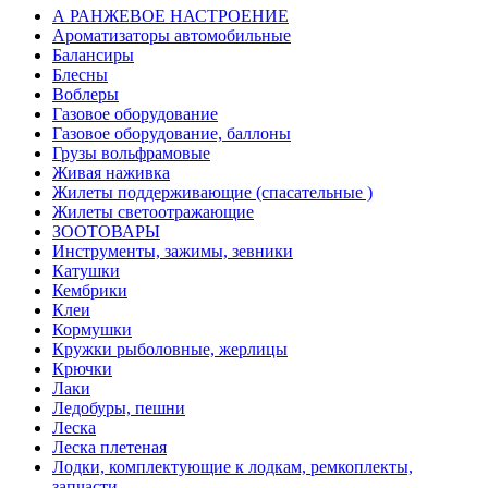
А РАНЖЕВОЕ НАСТРОЕНИЕ
Ароматизаторы автомобильные
Балансиры
Блесны
Воблеры
Газовое оборудование
Газовое оборудование, баллоны
Грузы вольфрамовые
Живая наживка
Жилеты поддерживающие (спасательные )
Жилеты светоотражающие
ЗООТОВАРЫ
Инструменты, зажимы, зевники
Катушки
Кембрики
Клеи
Кормушки
Кружки рыболовные, жерлицы
Крючки
Лаки
Ледобуры, пешни
Леска
Леска плетеная
Лодки, комплектующие к лодкам, ремкоплекты,
запчасти