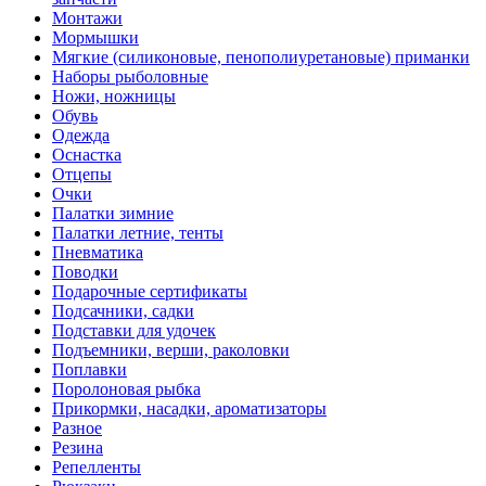
Монтажи
Мормышки
Мягкие (силиконовые, пенополиуретановые) приманки
Наборы рыболовные
Ножи, ножницы
Обувь
Одежда
Оснастка
Отцепы
Очки
Палатки зимние
Палатки летние, тенты
Пневматика
Поводки
Подарочные сертификаты
Подсачники, садки
Подставки для удочек
Подъемники, верши, раколовки
Поплавки
Поролоновая рыбка
Прикормки, насадки, ароматизаторы
Разное
Резина
Репелленты