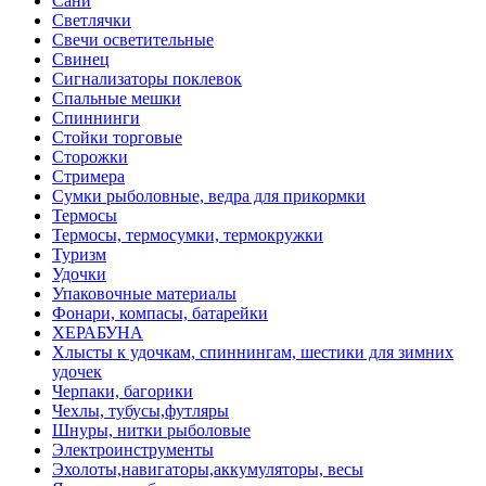
Сани
Светлячки
Свечи осветительные
Свинец
Сигнализаторы поклевок
Спальные мешки
Спиннинги
Стойки торговые
Сторожки
Стримера
Сумки рыболовные, ведра для прикормки
Термосы
Термосы, термосумки, термокружки
Туризм
Удочки
Упаковочные материалы
Фонари, компасы, батарейки
ХЕРАБУНА
Хлысты к удочкам, спиннингам, шестики для зимних
удочек
Черпаки, багорики
Чехлы, тубусы,футляры
Шнуры, нитки рыболовые
Электроинструменты
Эхолоты,навигаторы,аккумуляторы, весы