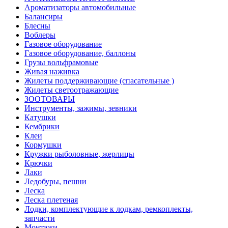
Ароматизаторы автомобильные
Балансиры
Блесны
Воблеры
Газовое оборудование
Газовое оборудование, баллоны
Грузы вольфрамовые
Живая наживка
Жилеты поддерживающие (спасательные )
Жилеты светоотражающие
ЗООТОВАРЫ
Инструменты, зажимы, зевники
Катушки
Кембрики
Клеи
Кормушки
Кружки рыболовные, жерлицы
Крючки
Лаки
Ледобуры, пешни
Леска
Леска плетеная
Лодки, комплектующие к лодкам, ремкоплекты,
запчасти
Монтажи