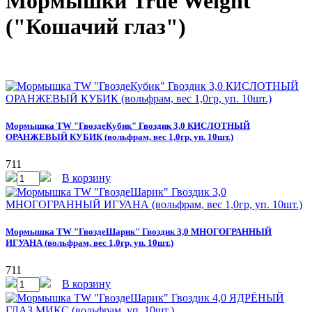
Мормышки True Weight
("Кошачий глаз")
Мормышка TW "ГвоздеКубик" Гвоздик 3,0 КИСЛОТНЫЙ
ОРАНЖЕВЫЙ КУБИК (вольфрам, вес 1,0гр, уп. 10шт.)
711
В корзину
Мормышка TW "ГвоздеШарик" Гвоздик 3,0 МНОГОГРАННЫЙ
ИГУАНА (вольфрам, вес 1,0гр, уп. 10шт.)
711
В корзину