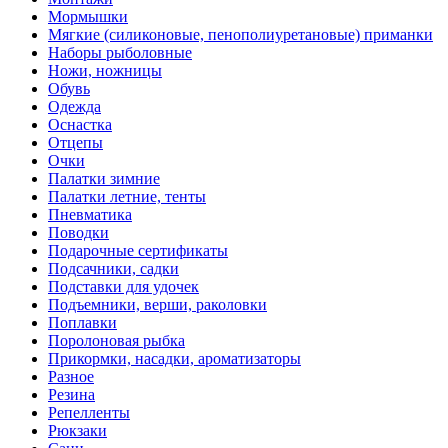
Мормышки
Мягкие (силиконовые, пенополиуретановые) приманки
Наборы рыболовные
Ножи, ножницы
Обувь
Одежда
Оснастка
Отцепы
Очки
Палатки зимние
Палатки летние, тенты
Пневматика
Поводки
Подарочные сертификаты
Подсачники, садки
Подставки для удочек
Подъемники, верши, раколовки
Поплавки
Поролоновая рыбка
Прикормки, насадки, ароматизаторы
Разное
Резина
Репелленты
Рюкзаки