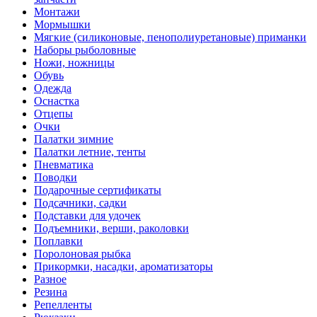
Монтажи
Мормышки
Мягкие (силиконовые, пенополиуретановые) приманки
Наборы рыболовные
Ножи, ножницы
Обувь
Одежда
Оснастка
Отцепы
Очки
Палатки зимние
Палатки летние, тенты
Пневматика
Поводки
Подарочные сертификаты
Подсачники, садки
Подставки для удочек
Подъемники, верши, раколовки
Поплавки
Поролоновая рыбка
Прикормки, насадки, ароматизаторы
Разное
Резина
Репелленты