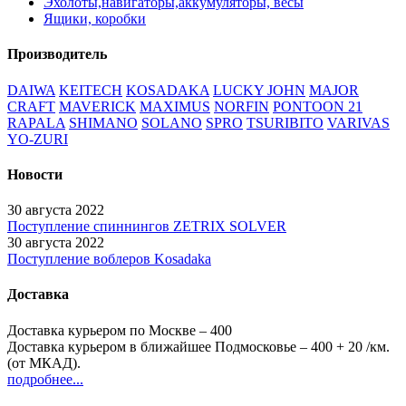
Эхолоты,навигаторы,аккумуляторы, весы
Ящики, коробки
Производитель
DAIWA
KEITECH
KOSADAKA
LUCKY JOHN
MAJOR
CRAFT
MAVERICK
MAXIMUS
NORFIN
PONTOON 21
RAPALA
SHIMANO
SOLANO
SPRO
TSURIBITO
VARIVAS
YO-ZURI
Новости
30 августа 2022
Поступление спиннингов ZETRIX SOLVER
30 августа 2022
Поступление воблеров Kosadaka
Доставка
Доставка курьером по Москве – 400
Доставка курьером в ближайшее Подмосковье – 400
+ 20
/км.
(от МКАД).
подробнее...