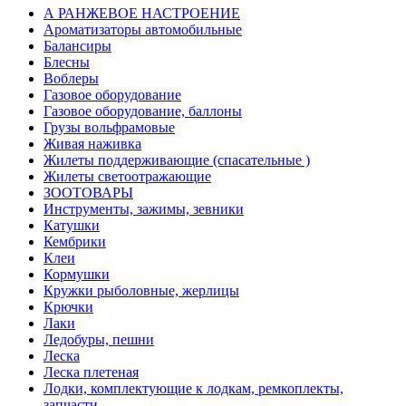
А РАНЖЕВОЕ НАСТРОЕНИЕ
Ароматизаторы автомобильные
Балансиры
Блесны
Воблеры
Газовое оборудование
Газовое оборудование, баллоны
Грузы вольфрамовые
Живая наживка
Жилеты поддерживающие (спасательные )
Жилеты светоотражающие
ЗООТОВАРЫ
Инструменты, зажимы, зевники
Катушки
Кембрики
Клеи
Кормушки
Кружки рыболовные, жерлицы
Крючки
Лаки
Ледобуры, пешни
Леска
Леска плетеная
Лодки, комплектующие к лодкам, ремкоплекты,
запчасти