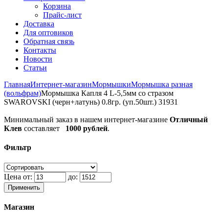
Корзина
Прайс-лист
Доставка
Для оптовиков
Обратная связь
Контакты
Новости
Статьи
Главная
Интернет-магазин
Мормышки
Мормышка разная
(вольфрам)
Мормышка Капля 4 L-5,5мм со стразом
SWAROVSKI (черн+латунь) 0.8гр. (уп.50шт.) 31931
Минимальный заказ в нашем интернет-магазине
Отличный
Клев
составляет
1000 рублей
.
Фильтр
Цена от:
до:
Применить
Магазин