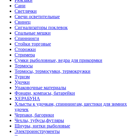
Рюкзаки
Сани
Светлячки
Свечи осветительные
Свинец
Сигнализаторы поклевок
Спальные мешки
Спиннинги
Стойки торговые
Сторожки
Стримера
Сумки рыболовные, ведра для прикормки
Термосы
Термосы, термосумки, термокружки
Туризм
Удочки
Упаковочные материалы
Фонари, компасы, батарейки
ХЕРАБУНА
Хлысты к удочкам, спиннингам, шестики для зимних
удочек
Черпаки, багорики
Чехлы, тубусы,футляры
Шнуры, нитки рыболовые
Электроинструменты