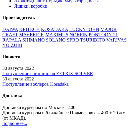
Эхолоты,навигаторы,аккумуляторы, весы
Ящики, коробки
Производитель
DAIWA
KEITECH
KOSADAKA
LUCKY JOHN
MAJOR
CRAFT
MAVERICK
MAXIMUS
NORFIN
PONTOON 21
RAPALA
SHIMANO
SOLANO
SPRO
TSURIBITO
VARIVAS
YO-ZURI
Новости
30 августа 2022
Поступление спиннингов ZETRIX SOLVER
30 августа 2022
Поступление воблеров Kosadaka
Доставка
Доставка курьером по Москве – 400
Доставка курьером в ближайшее Подмосковье – 400
+ 20
/км.
(от МКАД).
подробнее...