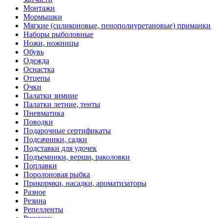
Монтажи
Мормышки
Мягкие (силиконовые, пенополиуретановые) приманки
Наборы рыболовные
Ножи, ножницы
Обувь
Одежда
Оснастка
Отцепы
Очки
Палатки зимние
Палатки летние, тенты
Пневматика
Поводки
Подарочные сертификаты
Подсачники, садки
Подставки для удочек
Подъемники, верши, раколовки
Поплавки
Поролоновая рыбка
Прикормки, насадки, ароматизаторы
Разное
Резина
Репелленты