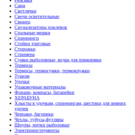
Рюкзаки
Сани
Светлячки
Свечи осветительные
Свинец
Сигнализаторы поклевок
Спальные мешки
Спиннинги
Стойки торговые
Сторожки
Стримера
Сумки рыболовные, ведра для прикормки
Термосы
Термосы, термосумки, термокружки
Туризм
Удочки
Упаковочные материалы
Фонари, компасы, батарейки
ХЕРАБУНА
Хлысты к удочкам, спиннингам, шестики для зимних
удочек
Черпаки, багорики
Чехлы, тубусы,футляры
Шнуры, нитки рыболовые
Электроинструменты