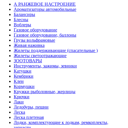
А РАНЖЕВОЕ НАСТРОЕНИЕ
Ароматизаторы автомобильные
Балансиры
Блесны
Воблеры
Газовое оборудование
Газовое оборудование, баллоны
Грузы вольфрамовые
Живая наживка
Жилеты поддерживающие (спасательные )
Жилеты светоотражающие
ЗООТОВАРЫ
Инструменты, зажимы, зевники
Катушки
Кембрики
Клеи
Кормушки
Кружки рыболовные, жерлицы
Крючки
Лаки
Ледобуры, пешни
Леска
Леска плетеная
Лодки, комплектующие к лодкам, ремкоплекты,
запчасти