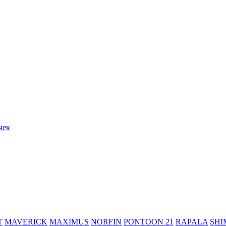
чек
T
MAVERICK
MAXIMUS
NORFIN
PONTOON 21
RAPALA
SH