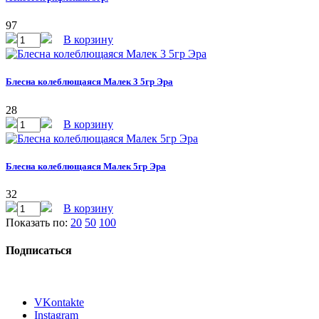
97
В корзину
Блесна колеблющаяся Малек 3 5гр Эра
28
В корзину
Блесна колеблющаяся Малек 5гр Эра
32
В корзину
Показать по:
20
50
100
Подписаться
VKontakte
Instagram