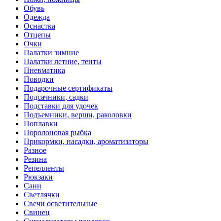
Обувь
Одежда
Оснастка
Отцепы
Очки
Палатки зимние
Палатки летние, тенты
Пневматика
Поводки
Подарочные сертификаты
Подсачники, садки
Подставки для удочек
Подъемники, верши, раколовки
Поплавки
Поролоновая рыбка
Прикормки, насадки, ароматизаторы
Разное
Резина
Репелленты
Рюкзаки
Сани
Светлячки
Свечи осветительные
Свинец