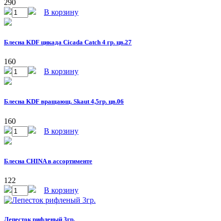
290
В корзину
Блесна KDF цикада Cicada Catch 4 гр. цв.27
160
В корзину
Блесна KDF вращающ. Skaut 4,5гр. цв.06
160
В корзину
Блесна CHINA в ассортименте
122
В корзину
Лепесток рифленый 3гр.