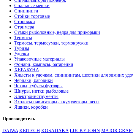
Сигнализаторы поклевок
Спальные мешки
Спиннинги
Стойки торговые
Сторожки
Стримера
Сумки рыболовные, ведра для прикормки
Термосы
Термосы, термосумки, термокружки
Туризм
Удочки
Упаковочные материалы
Фонари, компасы, батарейки
ХЕРАБУНА
Хлысты к удочкам, спиннингам, шестики для зимних удо
Черпаки, багорики
Чехлы, тубусы,футляры
Шнуры, нитки рыболовые
Электроинструменты
Эхолоты,навигаторы,аккумуляторы, весы
Ящики, коробки
Производитель
DAIWA
KEITECH
KOSADAKA
LUCKY JOHN
MAJOR CRAF