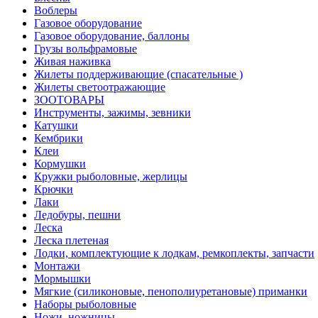
Воблеры
Газовое оборудование
Газовое оборудование, баллоны
Грузы вольфрамовые
Живая наживка
Жилеты поддерживающие (спасательные )
Жилеты светоотражающие
ЗООТОВАРЫ
Инструменты, зажимы, зевники
Катушки
Кембрики
Клеи
Кормушки
Кружки рыболовные, жерлицы
Крючки
Лаки
Ледобуры, пешни
Леска
Леска плетеная
Лодки, комплектующие к лодкам, ремкоплекты, запчасти
Монтажи
Мормышки
Мягкие (силиконовые, пенополиуретановые) приманки
Наборы рыболовные
Ножи, ножницы