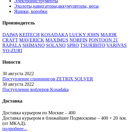
Электроинструменты
Эхолоты,навигаторы,аккумуляторы, весы
Ящики, коробки
Производитель
DAIWA
KEITECH
KOSADAKA
LUCKY JOHN
MAJOR
CRAFT
MAVERICK
MAXIMUS
NORFIN
PONTOON 21
RAPALA
SHIMANO
SOLANO
SPRO
TSURIBITO
VARIVAS
YO-ZURI
Новости
30 августа 2022
Поступление спиннингов ZETRIX SOLVER
30 августа 2022
Поступление воблеров Kosadaka
Доставка
Доставка курьером по Москве – 400
Доставка курьером в ближайшее Подмосковье – 400
+ 20
/км.
(от МКАД).
подробнее...