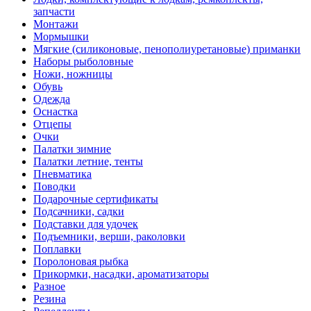
запчасти
Монтажи
Мормышки
Мягкие (силиконовые, пенополиуретановые) приманки
Наборы рыболовные
Ножи, ножницы
Обувь
Одежда
Оснастка
Отцепы
Очки
Палатки зимние
Палатки летние, тенты
Пневматика
Поводки
Подарочные сертификаты
Подсачники, садки
Подставки для удочек
Подъемники, верши, раколовки
Поплавки
Поролоновая рыбка
Прикормки, насадки, ароматизаторы
Разное
Резина