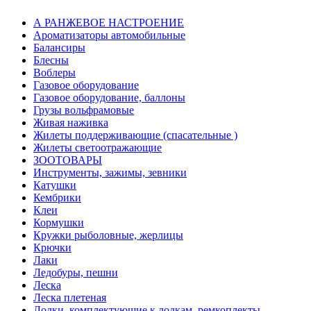
А РАНЖЕВОЕ НАСТРОЕНИЕ
Ароматизаторы автомобильные
Балансиры
Блесны
Воблеры
Газовое оборудование
Газовое оборудование, баллоны
Грузы вольфрамовые
Живая наживка
Жилеты поддерживающие (спасательные )
Жилеты светоотражающие
ЗООТОВАРЫ
Инструменты, зажимы, зевники
Катушки
Кембрики
Клеи
Кормушки
Кружки рыболовные, жерлицы
Крючки
Лаки
Ледобуры, пешни
Леска
Леска плетеная
Лодки, комплектующие к лодкам, ремкоплекты,