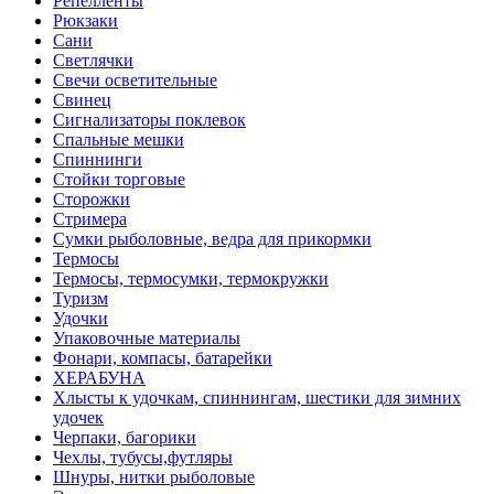
Репелленты
Рюкзаки
Сани
Светлячки
Свечи осветительные
Свинец
Сигнализаторы поклевок
Спальные мешки
Спиннинги
Стойки торговые
Сторожки
Стримера
Сумки рыболовные, ведра для прикормки
Термосы
Термосы, термосумки, термокружки
Туризм
Удочки
Упаковочные материалы
Фонари, компасы, батарейки
ХЕРАБУНА
Хлысты к удочкам, спиннингам, шестики для зимних
удочек
Черпаки, багорики
Чехлы, тубусы,футляры
Шнуры, нитки рыболовые