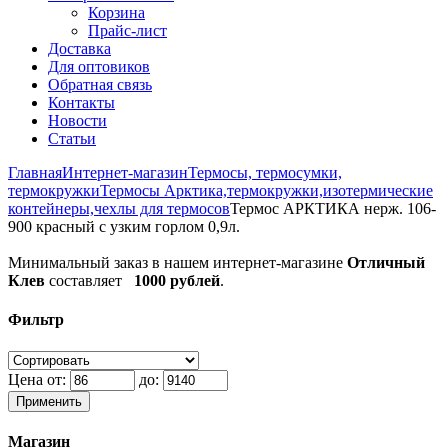
Корзина
Прайс-лист
Доставка
Для оптовиков
Обратная связь
Контакты
Новости
Статьи
Главная
Интернет-магазин
Термосы, термосумки,
термокружки
Термосы Арктика,термокружки,изотермические
контейнеры,чехлы для термосов
Термос АРКТИКА нерж. 106-
900 красный с узким горлом 0,9л.
Минимальный заказ в нашем интернет-магазине
Отличный
Клев
составляет
1000 рублей
.
Фильтр
Цена от:
до:
Применить
Магазин